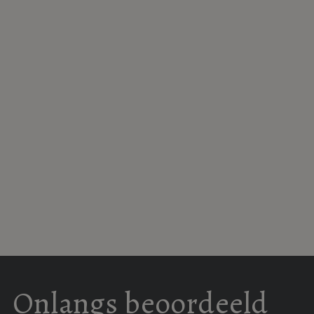
Schindler's List
De ontdekking
Twin Peaks
november 1993
van de hemel
april 1990
Netflix
1991
48 afleveringen
3 uur en 15 min.
Onlangs beoordeeld