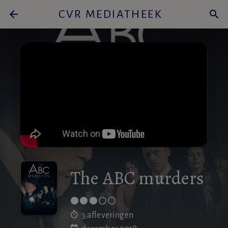
arrow_back
CVR MEDIATHEEK
search
The ABC murders
3 afleveringen