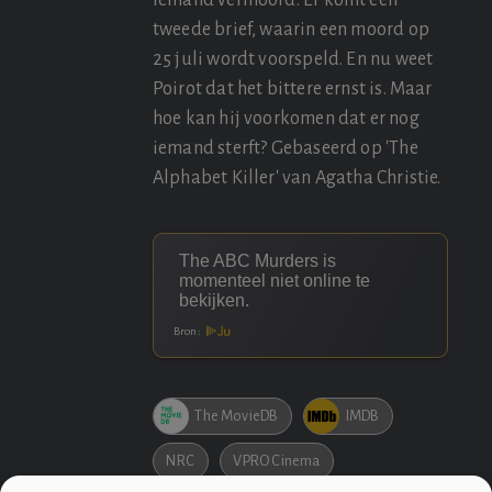
tweede brief, waarin een moord op
25 juli wordt voorspeld. En nu weet
Poirot dat het bittere ernst is. Maar
hoe kan hij voorkomen dat er nog
iemand sterft? Gebaseerd op 'The
Alphabet Killer' van Agatha Christie.
Bron:
The MovieDB
IMDB
NRC
VPRO Cinema