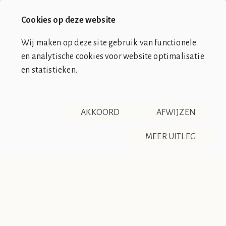
Bol.com
Cookies op deze website
Wij maken op deze site gebruik van functionele
en analytische cookies voor website optimalisatie
en statistieken.
SOCIÉTÉ DE CLUB VIN ROUGE
OVER ONS
CONTACT
AKKOORD
AFWIJZEN
DISCLAIMER & PRIVACY
RSS
De Société de Club Vin Rouge is een fictieve organisatie. Alle
MEER UITLEG
overeenkomsten tussen de club en de werkelijkheid berusten
op zuiver toeval.