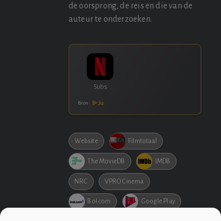
de oorsprong, de reis en die van de
auteur te onderzoeken.
Bron:
Website
Filmtotaal
The MovieDB
IMDB
NRC
VPRO Cinema
Bol.com
Google Play