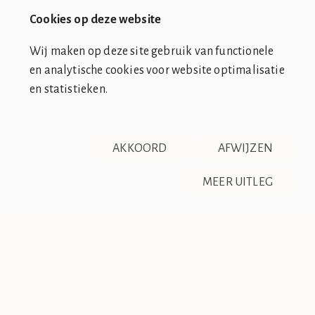
Netflix
Pathe
Cookies op deze website
Wij maken op deze site gebruik van functionele
en analytische cookies voor website optimalisatie
en statistieken.
SOCIÉTÉ DE CLUB VIN ROUGE
OVER ONS
CONTACT
AKKOORD
AFWIJZEN
DISCLAIMER & PRIVACY
RSS
De Société de Club Vin Rouge is een fictieve organisatie. Alle
MEER UITLEG
overeenkomsten tussen de club en de werkelijkheid berusten
op zuiver toeval.