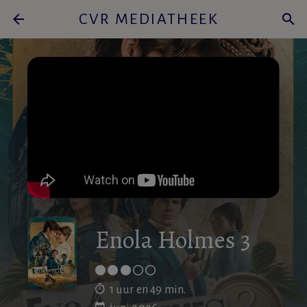
arrow_back
CVR MEDIATHEEK
search
Enola Holmes 3
1 uur en 49 min.