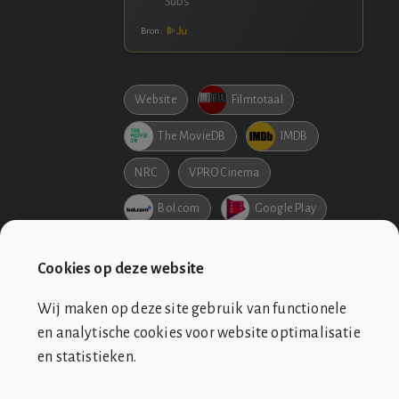
Bron:
Website
Filmtotaal
The MovieDB
IMDB
NRC
VPRO Cinema
Bol.com
Google Play
Netflix
Pathe
Cookies op deze website
Wij maken op deze site gebruik van functionele
en analytische cookies voor website optimalisatie
en statistieken.
SOCIÉTÉ DE CLUB VIN ROUGE