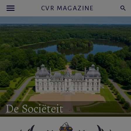
menu
CVR MAGAZINE
search
De
Sociëteit