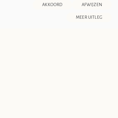
AKKOORD
AFWIJZEN
DISCLAIMER & PRIVACY
RSS
De Société de Club Vin Rouge is een fictieve organisatie. Alle
Garage
MEER UITLEG
overeenkomsten tussen de club en de werkelijkheid berusten
op zuiver toeval.
Bij de bouw van de sociëteit is een groot deel van de
kelder ingericht als garage. Hierin is plaats voor 15
personenauto's en één van onze drie medewerkers die in