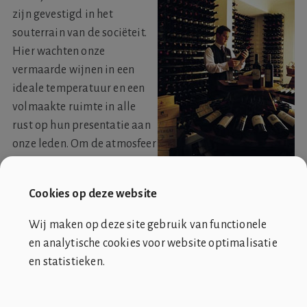
zijn gevestigd in het
souterrain van de sociëteit.
Hier wachten onze
vermaarde wijnen in een
ideale temperatuur en een
volmaakte ruimte in alle
rust op hun presentatie aan
onze leden. Om de atmosfeer
in de wijnkelder optimaal te
kunnen bewaken is deze kelder uitsluiten toegankelijk
Cookies op deze website
voor de dienstdoende sommelier. In de rubriek
Drinken
in CVR Magazine geven onze sommeliers uitleg over
Wij maken op deze site gebruik van functionele
verschillende wijnen en overige dranken en daarnaast
en analytische cookies voor website optimalisatie
houden ze onder het kopje
Vinologie
een lijst met
en statistieken.
verklaringen bij van de meest gebruikte termen binnen
SOCIÉTÉ DE CLUB VIN ROUGE
de vinologie.
OVER ONS
CONTACT