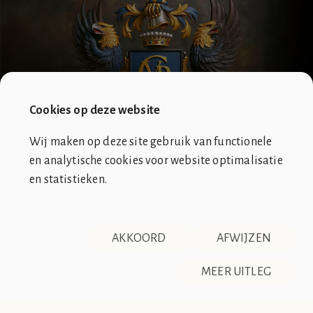
Cookies op deze website
Wij maken op deze site gebruik van functionele
en analytische cookies voor website optimalisatie
en statistieken.
SOCIÉTÉ DE CLUB VIN ROUGE
OVER ONS
CONTACT
AKKOORD
AFWIJZEN
DISCLAIMER & PRIVACY
RSS
De Société de Club Vin Rouge is een fictieve organisatie. Alle
MEER UITLEG
overeenkomsten tussen de club en de werkelijkheid berusten
op zuiver toeval.