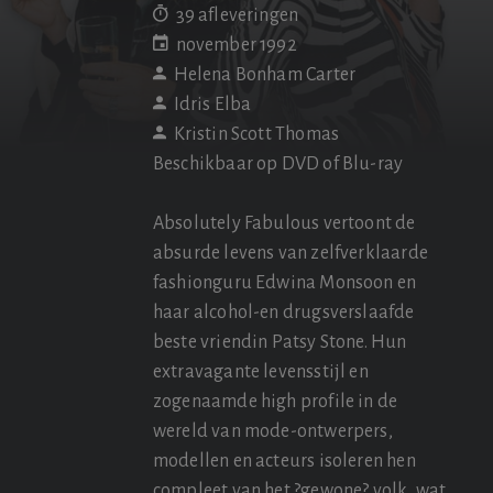
39 afleveringen
november 1992
Helena Bonham Carter
Idris Elba
Kristin Scott Thomas
Beschikbaar op DVD of Blu-ray
Absolutely Fabulous vertoont de
absurde levens van zelfverklaarde
fashionguru Edwina Monsoon en
haar alcohol-en drugsverslaafde
beste vriendin Patsy Stone. Hun
extravagante levensstijl en
zogenaamde high profile in de
wereld van mode-ontwerpers,
modellen en acteurs isoleren hen
compleet van het ?gewone? volk, wat