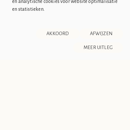
en analytische cookies voor website optimalisatie
en statistieken.
SOCIÉTÉ DE CLUB VIN ROUGE
OVER ONS
CONTACT
AKKOORD
AFWIJZEN
DISCLAIMER & PRIVACY
RSS
De Société de Club Vin Rouge is een fictieve organisatie. Alle
MEER UITLEG
overeenkomsten tussen de club en de werkelijkheid berusten
op zuiver toeval.