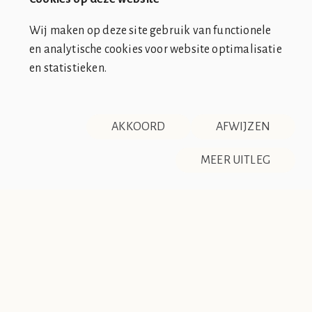
Wij maken op deze site gebruik van functionele
en analytische cookies voor website optimalisatie
en statistieken.
SOCIÉTÉ DE CLUB VIN ROUGE
OVER ONS
CONTACT
AKKOORD
AFWIJZEN
DISCLAIMER & PRIVACY
RSS
De Société de Club Vin Rouge is een fictieve organisatie. Alle
MEER UITLEG
overeenkomsten tussen de club en de werkelijkheid berusten
op zuiver toeval.