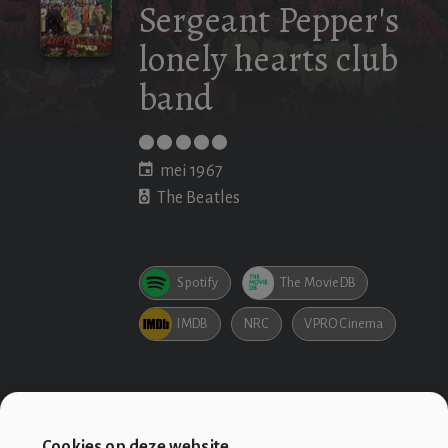
Sergeant Pepper's
lonely hearts club
band
mei 1967
The Beatles
Spotify
The MovieDB
IMDB
NRC
VPRO Cinema
Cookies op deze website