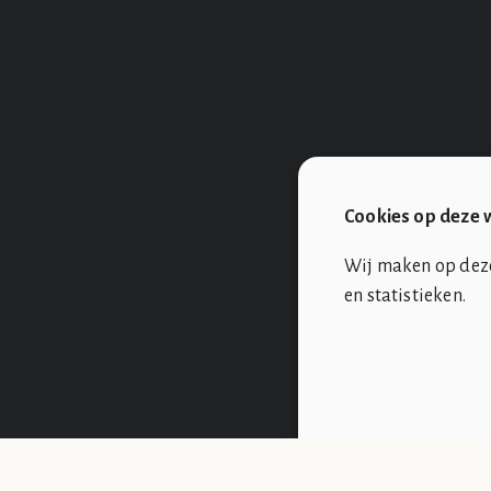
Cookies op deze 
Wij maken op deze 
en statistieken.
SOCIÉTÉ DE CLUB VIN ROUGE
OVER ONS
De Société de Club Vin Rouge is een fictieve organisatie. Alle overee