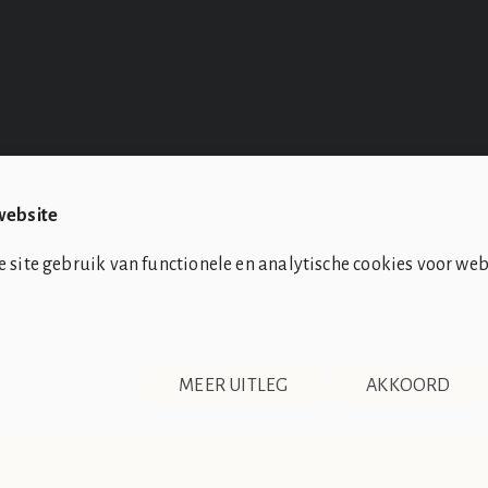
website
site gebruik van functionele en analytische cookies voor web
CONTACT
DISCLAIMER & PRIVACY
RSS
MEER UITLEG
AKKOORD
nkomsten tussen de club en de werkelijkheid berusten op zuiver toeval.