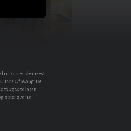
bel cd komen de meest
ultans Of Swing. De
e foutjes te laten
g beter over te