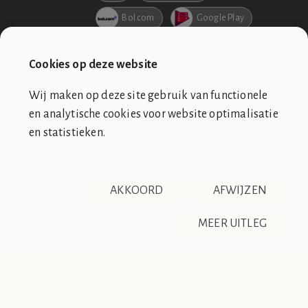
Bol.com
Google Play
Netflix
Pathe
Cookies op deze website
Wij maken op deze site gebruik van functionele
en analytische cookies voor website optimalisatie
en statistieken.
SOCIÉTÉ DE CLUB VIN ROUGE
OVER ONS
CONTACT
AKKOORD
AFWIJZEN
DISCLAIMER & PRIVACY
RSS
De Société de Club Vin Rouge is een fictieve organisatie. Alle
MEER UITLEG
overeenkomsten tussen de club en de werkelijkheid berusten
op zuiver toeval.