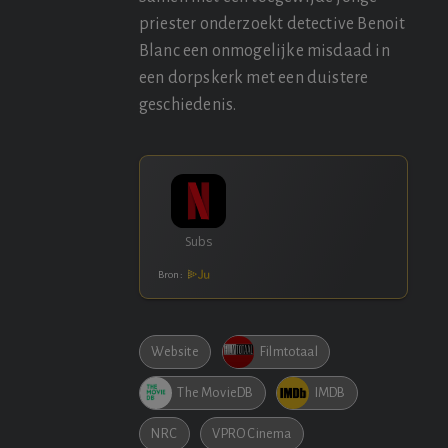
priester onderzoekt detective Benoit
Blanc een onmogelijke misdaad in
een dorpskerk met een duistere
geschiedenis.
Bron:
Website
Filmtotaal
The MovieDB
IMDB
NRC
VPRO Cinema