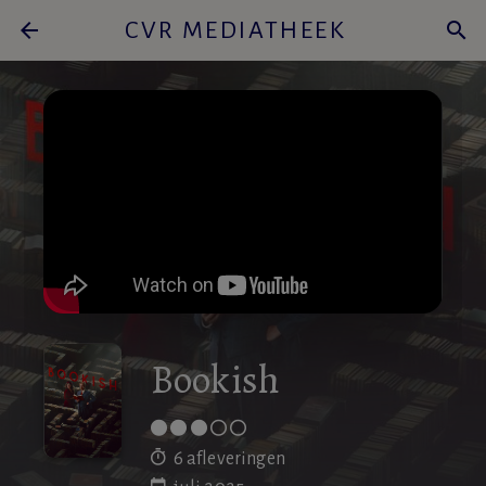
arrow_back
CVR MEDIATHEEK
search
Bookish
6 afleveringen