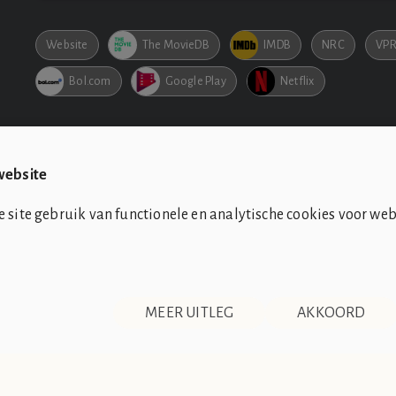
Website
The MovieDB
IMDB
NRC
VPR
Bol.com
Google Play
Netflix
website
site gebruik van functionele en analytische cookies voor web
CONTACT
DISCLAIMER & PRIVACY
RSS
MEER UITLEG
AKKOORD
nkomsten tussen de club en de werkelijkheid berusten op zuiver toeval.