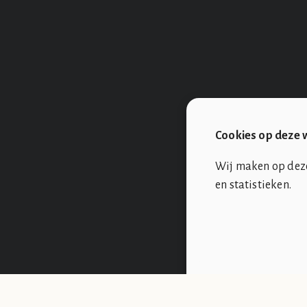
Cookies op deze 
Wij maken op deze 
en statistieken.
SOCIÉTÉ DE CLUB VIN ROUGE
OVER ONS
De Société de Club Vin Rouge is een fictieve organisatie. Alle overee