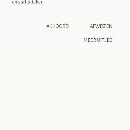
en statistieken.
SOCIÉTÉ DE CLUB VIN ROUGE
OVER ONS
CONTACT
AKKOORD
AFWIJZEN
DISCLAIMER & PRIVACY
RSS
De Société de Club Vin Rouge is een fictieve organisatie. Alle
MEER UITLEG
overeenkomsten tussen de club en de werkelijkheid berusten
op zuiver toeval.