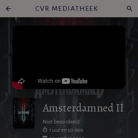
arrow_back
CVR MEDIATHEEK
search
Amsterdamned II
Niet beoordeeld
1 uur en 50 min.