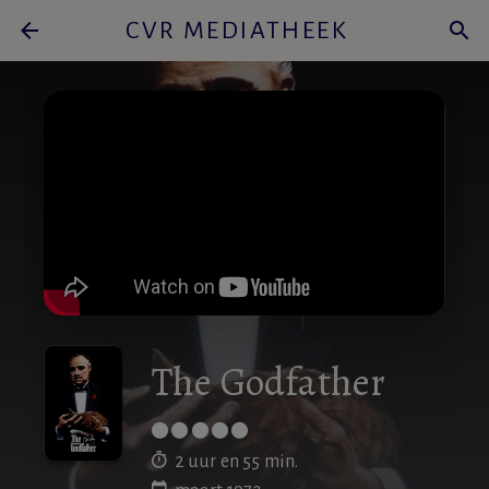
arrow_back
CVR MEDIATHEEK
search
The Godfather
2 uur en 55 min.