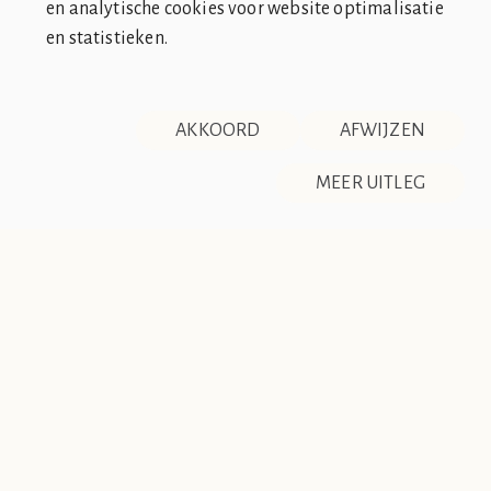
en analytische cookies voor website optimalisatie
en statistieken.
SOCIÉTÉ DE CLUB VIN ROUGE
OVER ONS
CONTACT
AKKOORD
AFWIJZEN
DISCLAIMER & PRIVACY
RSS
De Société de Club Vin Rouge is een fictieve organisatie. Alle
MEER UITLEG
overeenkomsten tussen de club en de werkelijkheid berusten
op zuiver toeval.