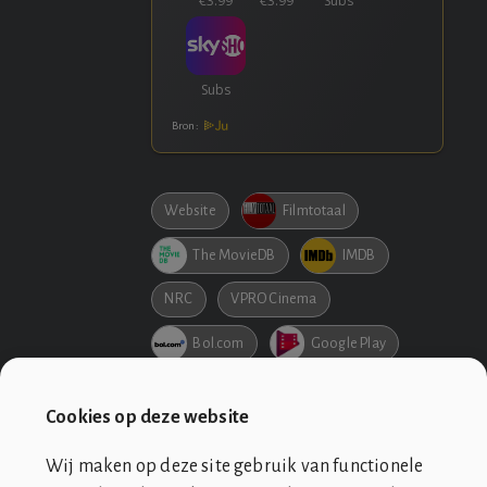
Bron:
Website
Filmtotaal
The MovieDB
IMDB
NRC
VPRO Cinema
Bol.com
Google Play
Netflix
Pathe
Cookies op deze website
Wij maken op deze site gebruik van functionele