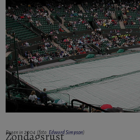
Zondagsrust
Regen in 2004 (foto:
Edward Simpson
)