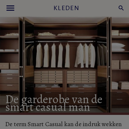
menu
KLEDEN
search
De
garderobe
van
de
smart
casual
man
De term Smart Casual kan de indruk wekken