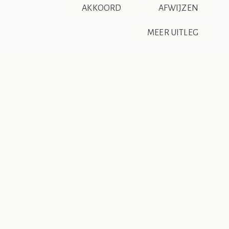
AKKOORD
AFWIJZEN
DISCLAIMER & PRIVACY
RSS
De Société de Club Vin Rouge is een fictieve organisatie. Alle
MEER UITLEG
overeenkomsten tussen de club en de werkelijkheid berusten
op zuiver toeval.