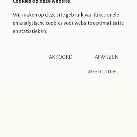
Cookies op deze website
Wij maken op deze site gebruik van functionele
en analytische cookies voor website optimalisatie
en statistieken.
SOCIÉTÉ DE CLUB VIN ROUGE
OVER ONS
CONTACT
AKKOORD
AFWIJZEN
DISCLAIMER & PRIVACY
RSS
De Société de Club Vin Rouge is een fictieve organisatie. Alle
MEER UITLEG
overeenkomsten tussen de club en de werkelijkheid berusten
op zuiver toeval.