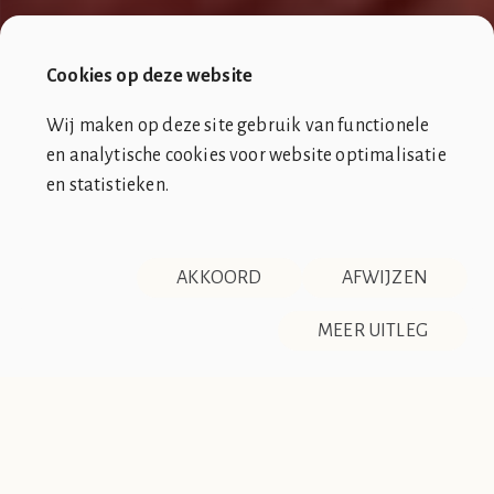
Cookies op deze website
Wij maken op deze site gebruik van functionele
en analytische cookies voor website optimalisatie
en statistieken.
SOCIÉTÉ DE CLUB VIN ROUGE
OVER ONS
CONTACT
AKKOORD
AFWIJZEN
DISCLAIMER & PRIVACY
RSS
De Société de Club Vin Rouge is een fictieve organisatie. Alle
MEER UITLEG
overeenkomsten tussen de club en de werkelijkheid berusten
op zuiver toeval.