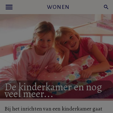
menu
WONEN
search
De
kinderkamer
en
nog
veel
meer...
Bij het inrichten van een kinderkamer gaat