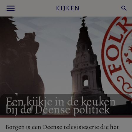
menu
KIJKEN
search
Een
kijkje
in
de
keuken
bij
de
Deense
politiek
Borgen is een Deense televisieserie die het