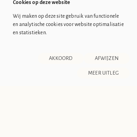
Cookies op deze website
Wij maken op deze site gebruik van functionele
en analytische cookies voor website optimalisatie
en statistieken.
SOCIÉTÉ DE CLUB VIN ROUGE
OVER ONS
CONTACT
AKKOORD
AFWIJZEN
DISCLAIMER & PRIVACY
RSS
De Société de Club Vin Rouge is een fictieve organisatie. Alle
MEER UITLEG
overeenkomsten tussen de club en de werkelijkheid berusten
op zuiver toeval.