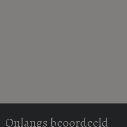
Schindler's List
De ontdekking
Twin Peaks
november 1993
van de hemel
april 1990
Netflix
1991
48 afleveringen
3 uur en 15 min.
Onlangs beoordeeld