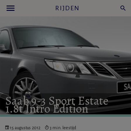
menu
RIJDEN
search
Saab
9-3
Sport
Estate
1.8t
Intro
Edition
15 augustus 2012
3 min. leestijd