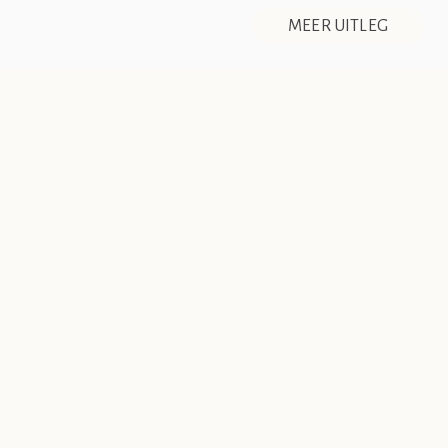
De Société de Club Vin Rouge is een fictieve organisatie. Alle
MEER UITLEG
overeenkomsten tussen de club en de werkelijkheid berusten
op zuiver toeval.