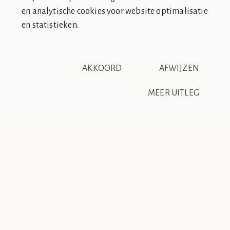
en analytische cookies voor website optimalisatie
en statistieken.
SOCIÉTÉ DE CLUB VIN ROUGE
OVER ONS
CONTACT
AKKOORD
AFWIJZEN
DISCLAIMER & PRIVACY
RSS
De Société de Club Vin Rouge is een fictieve organisatie. Alle
MEER UITLEG
overeenkomsten tussen de club en de werkelijkheid berusten
op zuiver toeval.