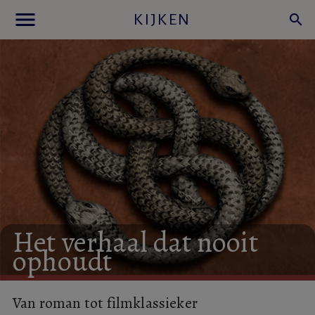
menu
KIJKEN
search
Het
verhaal
dat
nooit
ophoudt
Van roman tot filmklassieker