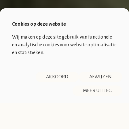
Cookies op deze website
Wij maken op deze site gebruik van functionele
en analytische cookies voor website optimalisatie
en statistieken.
SOCIÉTÉ DE CLUB VIN ROUGE
OVER ONS
CONTACT
AKKOORD
AFWIJZEN
DISCLAIMER & PRIVACY
RSS
De Société de Club Vin Rouge is een fictieve organisatie. Alle
MEER UITLEG
overeenkomsten tussen de club en de werkelijkheid berusten
op zuiver toeval.