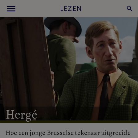
menu
LEZEN
search
Hergé
Hoe een jonge Brusselse tekenaar uitgroeide