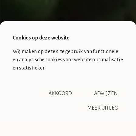
Cookies op deze website
Wij maken op deze site gebruik van functionele
en analytische cookies voor website optimalisatie
en statistieken.
SOCIÉTÉ DE CLUB VIN ROUGE
OVER ONS
CONTACT
AKKOORD
AFWIJZEN
DISCLAIMER & PRIVACY
RSS
De Société de Club Vin Rouge is een fictieve organisatie. Alle
MEER UITLEG
overeenkomsten tussen de club en de werkelijkheid berusten
op zuiver toeval.