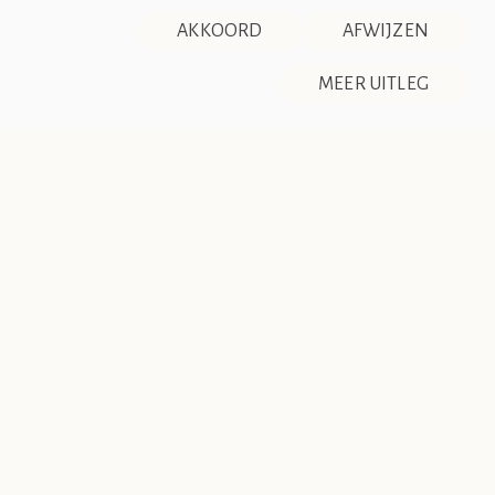
OVER ONS
CONTACT
AKKOORD
AFWIJZEN
DISCLAIMER & PRIVACY
RSS
De Société de Club Vin Rouge is een fictieve organisatie. Alle
MEER UITLEG
overeenkomsten tussen de club en de werkelijkheid berusten
op zuiver toeval.