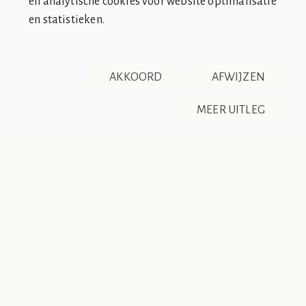
en analytische cookies voor website optimalisatie
en statistieken.
SOCIÉTÉ DE CLUB VIN ROUGE
OVER ONS
CONTACT
AKKOORD
AFWIJZEN
DISCLAIMER & PRIVACY
RSS
De Société de Club Vin Rouge is een fictieve organisatie. Alle
MEER UITLEG
overeenkomsten tussen de club en de werkelijkheid berusten
op zuiver toeval.