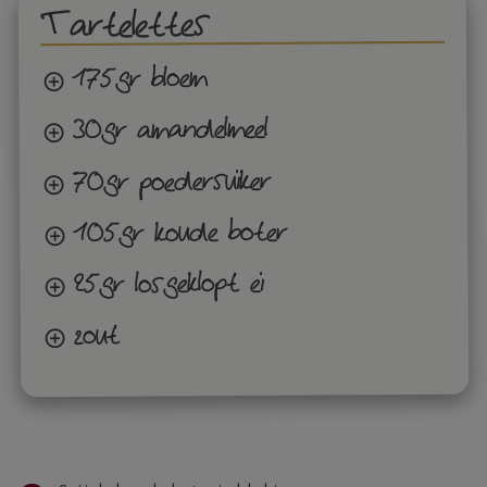
Tartelettes
175gr bloem
30gr amandelmeel
70gr poedersuiker
105gr koude boter
25gr losgeklopt ei
zout