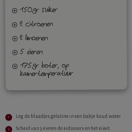
150gr suiker
2 citroenen
2 limoenen
5 eieren
175gr boter, op
kamertemperatuur
Leg de blaadjes gelatine in een bakje koud water
Scheid van 3 eieren de eidooiers en het eiwit.