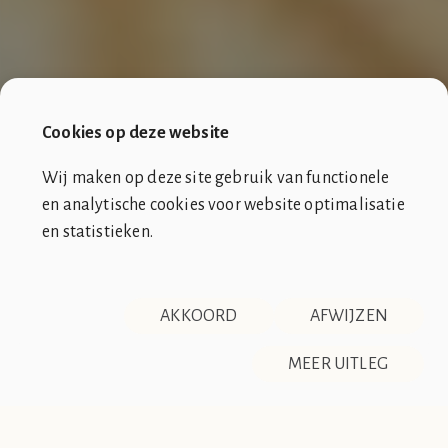
Cookies op deze website
Wij maken op deze site gebruik van functionele
en analytische cookies voor website optimalisatie
en statistieken.
SOCIÉTÉ DE CLUB VIN ROUGE
OVER ONS
CONTACT
AKKOORD
AFWIJZEN
DISCLAIMER & PRIVACY
RSS
De Société de Club Vin Rouge is een fictieve organisatie. Alle
MEER UITLEG
overeenkomsten tussen de club en de werkelijkheid berusten
op zuiver toeval.