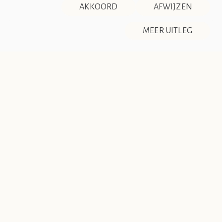
AKKOORD
AFWIJZEN
DISCLAIMER & PRIVACY
RSS
De Société de Club Vin Rouge is een fictieve organisatie. Alle
MEER UITLEG
overeenkomsten tussen de club en de werkelijkheid berusten
op zuiver toeval.
Shepherd’s Pie
Salzburger Nockerln