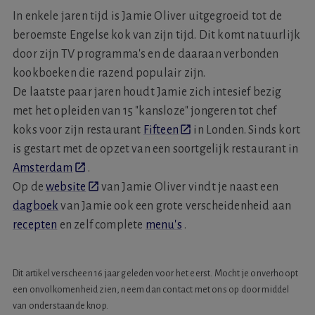
In enkele jaren tijd is Jamie Oliver uitgegroeid tot de
beroemste Engelse kok van zijn tijd. Dit komt natuurlijk
door zijn TV programma's en de daaraan verbonden
kookboeken die razend populair zijn.
De laatste paar jaren houdt Jamie zich intesief bezig
met het opleiden van 15 "kansloze" jongeren tot chef
koks voor zijn restaurant
Fifteen
in Londen. Sinds kort
is gestart met de opzet van een soortgelijk restaurant in
Amsterdam
.
Op de
website
van Jamie Oliver vindt je naast een
dagboek
van Jamie ook een grote verscheidenheid aan
recepten
en zelf complete
menu's
.
Dit artikel verscheen 16 jaar geleden voor het eerst. Mocht je onverhoopt
een onvolkomenheid zien, neem dan contact met ons op door middel
van onderstaande knop.