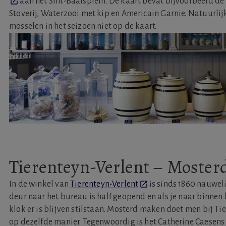
aan het Sint-Baafsplein. De kaart bevat bijvoorbeeld de 
Stoverij, Waterzooi met kip en Americain Garnie. Natuurli
mosselen in het seizoen niet op de kaart.
Tierenteyn-Verlent – Moster
In de winkel van
Tierenteyn-Verlent
is sinds 1860 nauweli
deur naar het bureau is half geopend en als je naar binnen ki
klok er is blijven stilstaan. Mosterd maken doet men bij Ti
op dezelfde manier. Tegenwoordig is het Catherine Caesens d