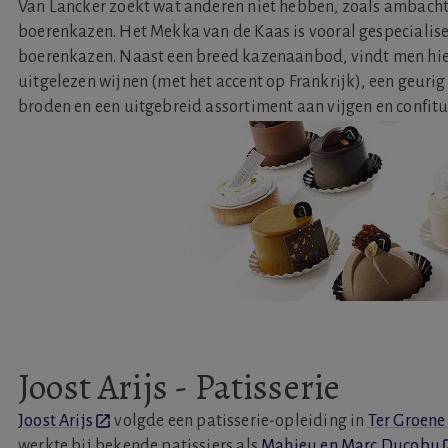
Van Lancker zoekt wat anderen niet hebben, zoals ambach
boerenkazen. Het Mekka van de Kaas is vooral gespecialise
boerenkazen. Naast een breed kazenaanbod, vindt men hie
uitgelezen wijnen (met het accent op Frankrijk), een geuri
broden en een uitgebreid assortiment aan vijgen en confitu
Joost Arijs - Patisserie
Joost Arijs
volgde een patisserie-opleiding in
Ter Groene
werkte bij bekende patissiers als
Mahieu en Marc Ducobu