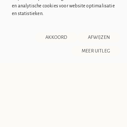
en analytische cookies voor website optimalisatie
en statistieken.
SOCIÉTÉ DE CLUB VIN ROUGE
OVER ONS
CONTACT
AKKOORD
AFWIJZEN
DISCLAIMER & PRIVACY
RSS
De Société de Club Vin Rouge is een fictieve organisatie. Alle
MEER UITLEG
overeenkomsten tussen de club en de werkelijkheid berusten
op zuiver toeval.