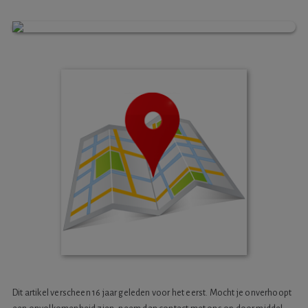
Dit artikel verscheen 16 jaar geleden voor het eerst. Mocht je onverhoopt