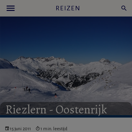
menu
REIZEN
search
Riezlern
-
Oostenrijk
15 juni 2011
1 min. leestijd