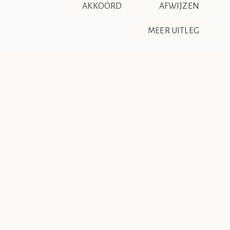
AKKOORD
AFWIJZEN
DISCLAIMER & PRIVACY
RSS
De Société de Club Vin Rouge is een fictieve organisatie. Alle
MEER UITLEG
overeenkomsten tussen de club en de werkelijkheid berusten
op zuiver toeval.
Een transferium voor de
Efteling