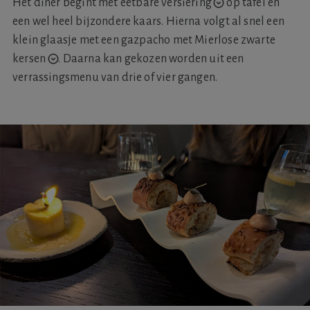
Het diner begint met
eetbare versiering
op tafel en
een wel heel bijzondere kaars. Hierna volgt al snel een
klein glaasje met een gazpacho met
Mierlose zwarte
kersen
.
Daarna kan gekozen worden uit een
verrassingsmenu van drie of vier gangen.