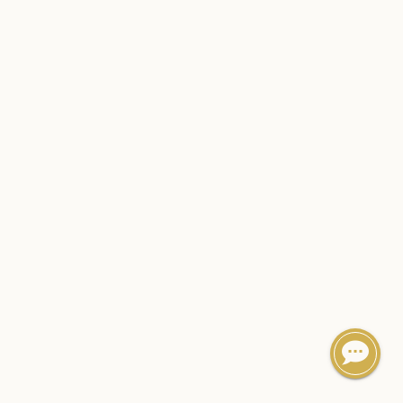
SOCIÉTÉ DE CLUB VIN ROUGE
OVER ONS
CONTACT
DISCLAIMER & PRIVACY
RSS
De Société de Club Vin Rouge is een fictieve organisatie. Alle
overeenkomsten tussen de club en de werkelijkheid berusten
op zuiver toeval.