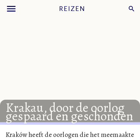
menu
REIZEN
search
Krakau,
door
de
oorlog
gespaard
en
geschonden
Kraków heeft de oorlogen die het meemaakte