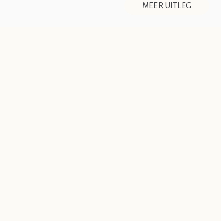
MEER UITLEG
overeenkomsten tussen de club en de werkelijkheid berusten
op zuiver toeval.