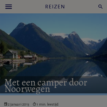
menu
REIZEN
search
Met
een
camper
door
Noorwegen
2 januari 2013
1 min. leestijd